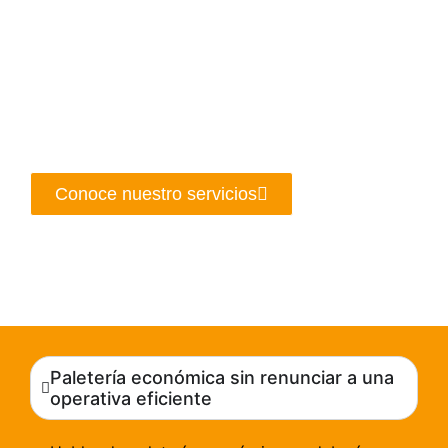
Cuando esta coordinación se hace bien, la empresa
gana en fluidez. Hay menos errores, menos retrasos y
una mejor capacidad para responder al mercado. Y
cuando se hace mal, aparecen sobrecostes,
problemas de espacio, incidencias en la preparación y
pérdida de tiempo en tareas que deberían estar
resueltas.
Conoce nuestro servicios
Paletería económica sin renunciar a una
operativa eficiente